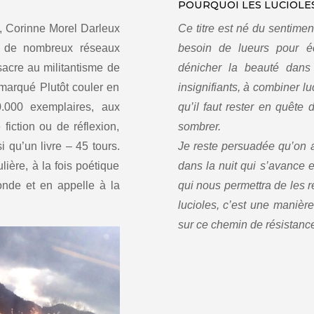
POURQUOI LES LUCIOLES
s, Corinne Morel Darleux
Ce titre est né du sentimen
s de nombreux réseaux
besoin de lueurs pour é
nsacre au militantisme de
dénicher la beauté dans 
remarqué Plutôt couler en
insignifiants, à combiner lu
.000 exemplaires, aux
qu’il faut rester en quête
e fiction ou de réflexion,
sombrer.
 qu’un livre – 45 tours.
Je reste persuadée qu’on a
ière, à la fois poétique
dans la nuit qui s’avance 
onde et en appelle à la
qui nous permettra de les re
lucioles, c’est une manièr
sur ce chemin de résistance