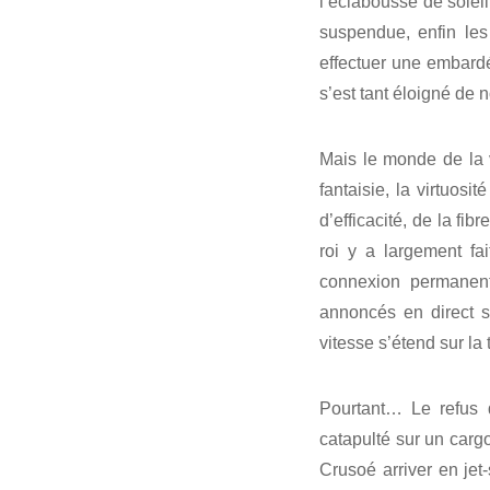
l’éclabousse de soleil
suspendue, enfin les 
effectuer une embardée
s’est tant éloigné de n
Mais le monde de la v
fantaisie, la virtuosi
d’efficacité, de la f
roi y a largement fa
connexion permanent
annoncés en direct su
vitesse s’étend sur la 
Pourtant… Le refus d
catapulté sur un carg
Crusoé arriver en jet