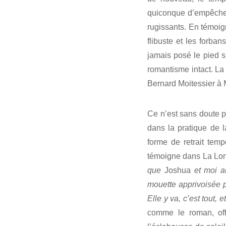
quiconque d’empêcher
rugissants. En témoi
flibuste et les forban
jamais posé le pied s
romantisme intact. La
Bernard Moitessier à M
Ce n’est sans doute p
dans la pratique de l
forme de retrait tem
témoigne dans La Lo
que
Joshua
et moi au
mouette apprivoisée p
Elle y va, c’est tout, 
comme le roman, off