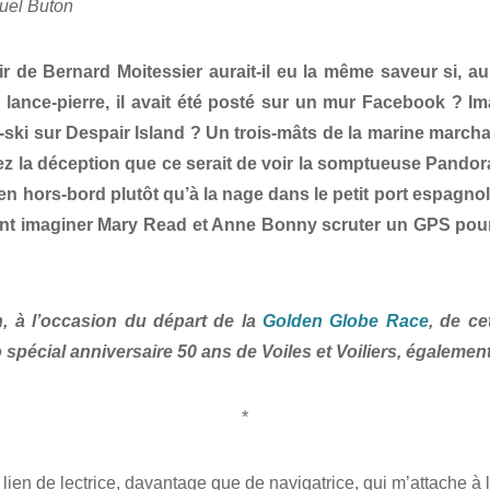
uel Buton
r de Bernard Moitessier aurait-il eu la même saveur si, au 
 lance-pierre, il avait été posté sur un mur Facebook ? I
t-ski sur Despair Island ? Un trois-mâts de la marine march
ez la déception que ce serait de voir la somptueuse Pandor
 en hors-bord plutôt qu’à la nage dans le petit port espagnol
nt imaginer Mary Read et Anne Bonny scruter un GPS pour é
n, à l’occasion du départ de la
Golden Globe Race
, de ce
spécial anniversaire 50 ans de Voiles et Voiliers, égalemen
*
lien de lectrice, davantage que de navigatrice, qui m’attache à 