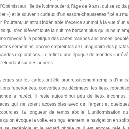
l’Optimist sur l’île de Noirmoutier à l’âge de 9 ans, qui se solda 
r ») et le souvenir curieux d’un essore-chaussettes fixé au mur
r. Pourtant, un attrait indéniable s’exerce sur moi à la vue d’un 
etis qui s’en élèvent toute la nuit me bercent plus qu’ils ne m’e
r me renvoie à la poétique des cartes marines anciennes, peupl
tres serpentins, encore empreintes de l’imaginaire des pirates 
randes explorations. Le reflet d’une époque de mondes « irrévé
 s’étendant sur des années.
ierges sur les cartes ont été progressivement remplis d’indica
ions répertoriées, converties ou décimées, les lieux rebapti
 monde a rétréci. Il reste aujourd’hui peu de lieux inconnus
aces qui ne soient accessibles avec de l’argent et quelque
ccourcies, la longueur de temps abolie. L’uniformisation 
s qu’on évoque la voile, et singulièrement la navigation en solita
 se redéploie et le regard révèle qu’il est encore prêt à s’