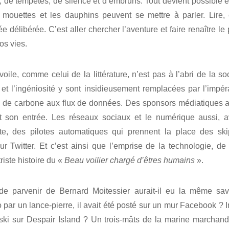
, de tempêtes, de silence et d’embruns. Tout devient possible et,
mouettes et les dauphins peuvent se mettre à parler. Lire, é
 délibérée. C’est aller chercher l’aventure et faire renaître le
os vies.
oile, comme celui de la littérature, n’est pas à l’abri de la s
té et l’ingéniosité y sont insidieusement remplacées par l’impé
ibre de carbone aux flux de données. Des sponsors médiatiques a
it son entrée. Les réseaux sociaux et le numérique aussi, a
e, des pilotes automatiques qui prennent la place des ski
r Twitter. Et c’est ainsi que l’emprise de la technologie, d
triste histoire du «
Beau voilier chargé d’êtres humains
».
e parvenir de Bernard Moitessier aurait-il eu la même save
o par un lance-pierre, il avait été posté sur un mur Facebook ?
-ski sur Despair Island ? Un trois-mâts de la marine marchan