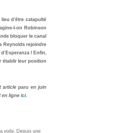
lieu d’être catapulté
magine-t-on Robinson
ande bloquer le canal
a Reynolds rejoindre
 d’Esperanza ! Enfin,
tablir leur position
t article paru en juin
t en ligne
ici
.
la voile. Depuis une