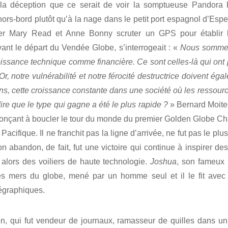
la déception que ce serait de voir la somptueuse Pandora R
ors-bord plutôt qu’à la nage dans le petit port espagnol d’Espe
er Mary Read et Anne Bonny scruter un GPS pour établir l
vant le départ du Vendée Globe, s’interrogeait : «
Nous sommes 
issance technique comme financière. Ce sont celles-là qui ont
, notre vulnérabilité et notre férocité destructrice doivent éga
ns, cette croissance constante dans une société où les ressource
ire que le type qui gagne a été le plus rapide ?
» Bernard Moite
onçant à boucler le tour du monde du premier Golden Globe Ch
Pacifique. Il ne franchit pas la ligne d’arrivée, ne fut pas le plu
n abandon, de fait, fut une victoire qui continue à inspirer des
n alors des voiliers de haute technologie.
Joshua
, son fameux 
r les mers du globe, mené par un homme seul et il le fit av
égraphiques.
on, qui fut vendeur de journaux, ramasseur de quilles dans un