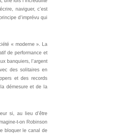
 une fois l’incrédulité
crire, naviguer, c’est
 principe d’imprévu qui
ociété « moderne ». La
ratif de performance et
ux banquiers, l’argent
vec des solitaires en
ppers et des records
e la démesure et de la
ur si, au lieu d’être
 Imagine-t-on Robinson
de bloquer le canal de