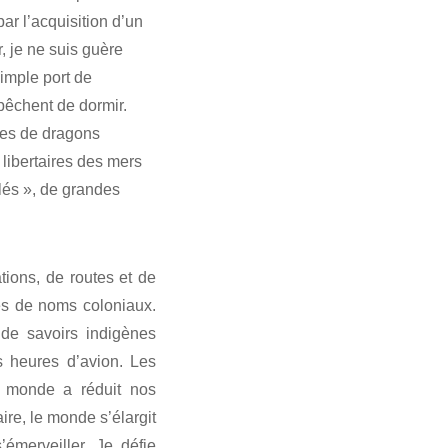
par l’acquisition d’un
, je ne suis guère
simple port de
mpêchent de dormir.
ées de dragons
libertaires des mers
lés », de grandes
tions, de routes et de
sés de noms coloniaux.
, de savoirs indigènes
s heures d’avion. Les
du monde a réduit nos
ire, le monde s’élargit
émerveiller. Je défie