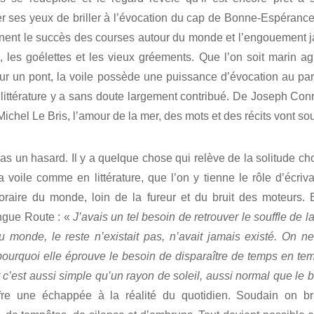
 ses yeux de briller à l’évocation du cap de Bonne-Espéranc
gnent le succès des courses autour du monde et l’engouement j
s, les goélettes et les vieux gréements. Que l’on soit marin ag
ur un pont, la voile possède une puissance d’évocation au pa
 littérature y a sans doute largement contribué. De Joseph Co
ichel Le Bris, l’amour de la mer, des mots et des récits vont sou
as un hasard. Il y a quelque chose qui relève de la solitude cho
a voile comme en littérature, que l’on y tienne le rôle d’écriv
poraire du monde, loin de la fureur et du bruit des moteurs. 
ngue Route : «
J’avais un tel besoin de retrouver le souffle de la
 monde, le reste n’existait pas, n’avait jamais existé. On
ourquoi elle éprouve le besoin de disparaître de temps en tem
et c’est aussi simple qu’un rayon de soleil, aussi normal que le b
re une échappée à la réalité du quotidien. Soudain on br