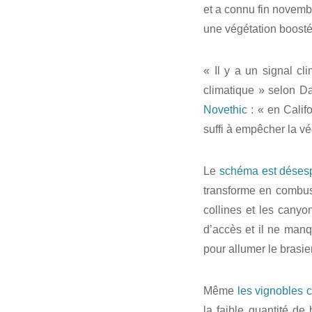
et a connu fin novemb
une végétation boosté
« Il y a un signal c
climatique » selon Da
Novethic
: « en Calif
suffi à empêcher la v
Le
schéma est déses
transforme en combust
collines et les canyo
d’accès et il ne man
pour allumer le brasier
Même
les vignobles c
la faible quantité d