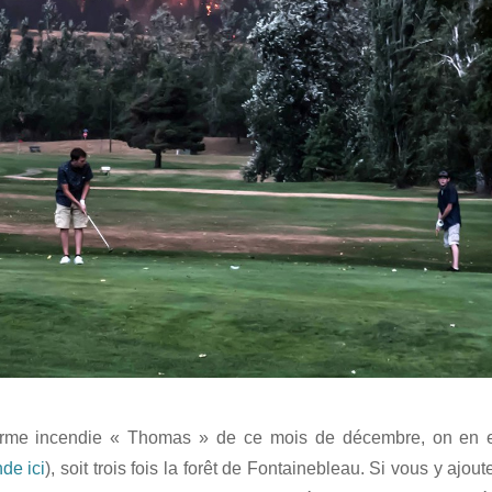
énorme incendie « Thomas » de ce mois de décembre, on en e
de ici
), soit trois fois la forêt de Fontainebleau. Si vous y ajo