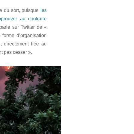
ie du sort, puisque
les
pprouver au contraire
arle sur Twitter de «
e forme d’organisation
, directement liée au
nt pas cesser ».