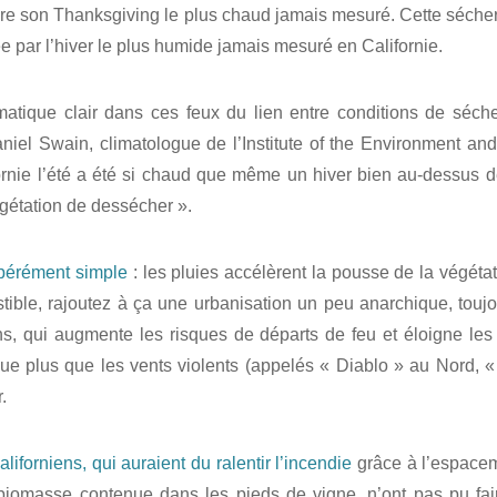
re son Thanksgiving le plus chaud jamais mesuré. Cette sécher
e par l’hiver le plus humide jamais mesuré en Californie.
limatique clair dans ces feux du lien entre conditions de séc
niel Swain, climatologue de l’Institute of the Environment and S
ornie l’été a été si chaud que même un hiver bien au-dessus 
égétation de dessécher ».
pérément simple
: les pluies accélèrent la pousse de la végéta
ible, rajoutez à ça une urbanisation un peu anarchique, toujo
ns, qui augmente les risques de départs de feu et éloigne les
que plus que les vents violents (appelés « Diablo » au Nord, 
.
aliforniens, qui auraient du ralentir l’incendie
grâce à l’espacem
e biomasse contenue dans les pieds de vigne, n’ont pas pu fai