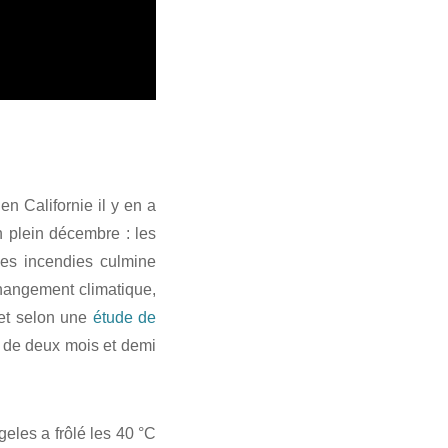
en Californie il y en a
n plein décembre : les
des incendies culmine
changement climatique,
 et selon une
étude de
s de deux mois et demi
eles a frôlé les 40 °C