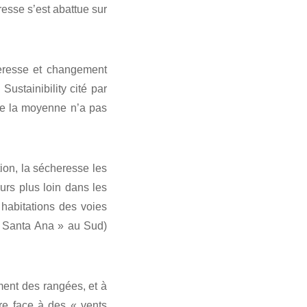
esse s’est abattue sur
heresse et changement
ustainibility cité par
de la moyenne n’a pas
tion, la sécheresse les
urs plus loin dans les
 habitations des voies
« Santa Ana » au Sud)
ent des rangées, et à
re face à des « vents