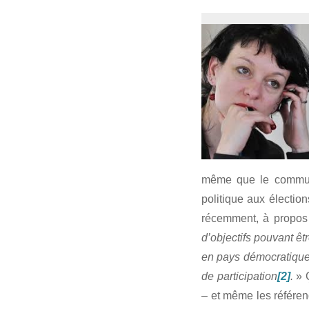
même que le communa
politique aux électio
récemment, à propos
d’objectifs pouvant ê
en pays démocratique 
de participation
[2]
.
» 
– et même les référend