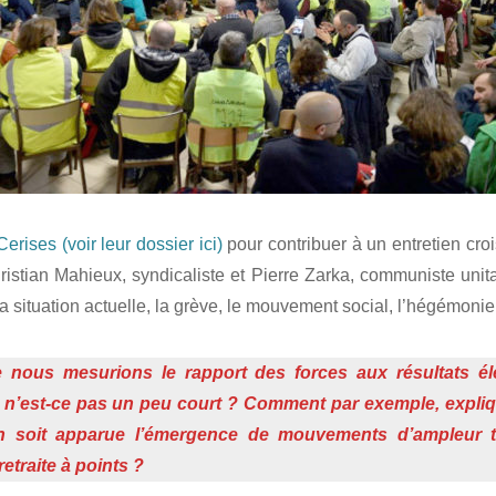
Cerises (voir leur dossier ici)
pour contribuer à un entretien cro
ristian Mahieux, syndicaliste et Pierre Zarka, communiste unita
a situation actuelle, la grève, le mouvement social, l’hégémonie p
e nous mesurions le rapport des forces aux résultats él
s n’est-ce pas un peu court ? Comment par exemple, expliqu
on soit apparue l’émergence de mouvements d’ampleur t
etraite à points ?