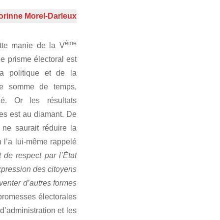
orinne Morel-Darleux
ème
ette manie de la V
le prisme électoral est
a politique et de la
 une somme de temps,
né. Or les résultats
tes est au diamant. De
 ne saurait réduire la
n l’a lui-même rappelé
 de respect par l’État
xpression des citoyens
venter d’autres formes
 promesses électorales
d’administration et les