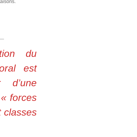
raisons.
tion du
oral est
r d’une
 « forces
 classes