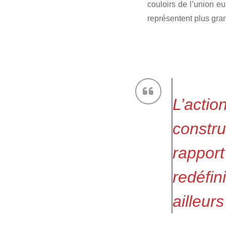
couloirs de l’union e
représentent plus gr
L’actio
const
rappor
redéfi
ailleurs