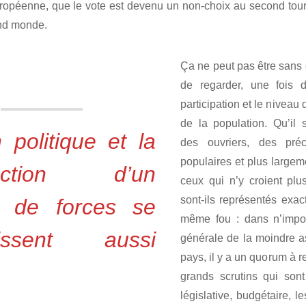
uropéenne, que le vote est devenu un non-choix au second tour,
and monde.
Ça ne peut pas être sans 
de regarder, une fois 
participation et le niveau 
de la population. Qu’il
n politique et la
des ouvriers, des préc
populaires et plus largem
ruction d’un
ceux qui n’y croient plu
sont-ils représentés exa
t de forces se
même fou : dans n’impo
nissent aussi
générale de la moindre as
pays, il y a un quorum à r
grands scrutins qui sont
législative, budgétaire, 