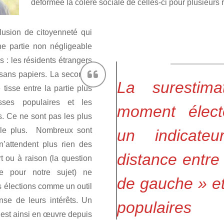
déformée la colère sociale de celles-ci pour plusieurs 
lusion de citoyenneté qui
e partie non négligeable
 : les résidents étrangers
 sans papiers. La seconde
La surestima
 tisse entre la partie plus
sses populaires et les
moment élect
. Ce ne sont pas les plus
t le plus. Nombreux sont
un indicateu
’attendent plus rien des
distance entre
rt ou à raison (la question
le pour notre sujet) ne
de gauche » et
s élections comme un outil
nse de leurs intérêts. Un
populaires
est ainsi en œuvre depuis