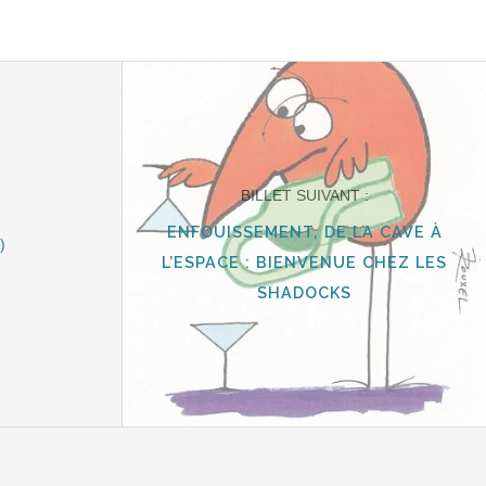
BILLET SUIVANT :
ENFOUISSEMENT, DE LA CAVE À
)
L’ESPACE : BIENVENUE CHEZ LES
SHADOCKS