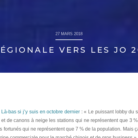
27 MARS 2018
ÉGIONALE VERS LES JO 2
 Là-bas si j’y suis en octobre dernier
: « Le puissant lobby du s
 et de canons à neige les stations qui ne représentent que 3 % 
s fortunés qui ne représentent que 7 % de la population. Mais ç
 vitrine commerciale pour le marché chinois et de gros business ».