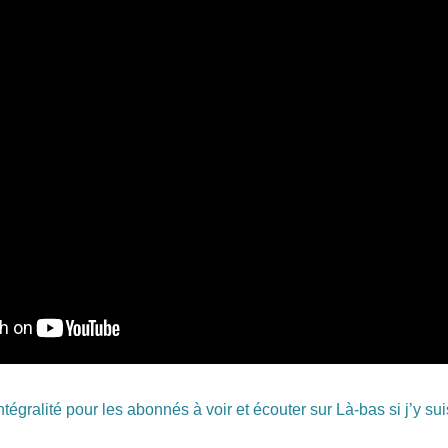
égralité pour les abonnés à voir et écouter sur Là-bas si j’y sui