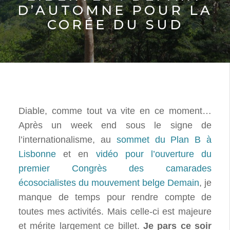
D’AUTOMNE POUR LA
CORÉE DU SUD
Diable, comme tout va vite en ce moment…
Après un week end sous le signe de
l’internationalisme, au
sommet du Plan B à
Lisbonne
et en
vidéo pour l’ouverture du
premier Congrès des camarades
écosocialistes du mouvement belge Demain
, je
manque de temps pour rendre compte de
toutes mes activités. Mais celle-ci est majeure
et mérite largement ce billet.
Je pars ce soir