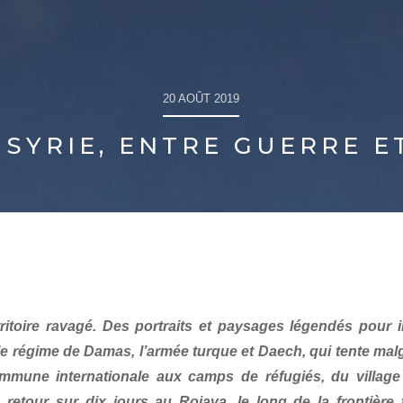
20 AOÛT 2019
 SYRIE, ENTRE GUERRE 
rritoire ravagé. Des portraits et paysages légendés pour 
le régime de Damas, l’armée turque et Daech, qui tente malg
mmune internationale aux camps de réfugiés, du village 
retour sur dix jours au Rojava, le long de la frontière