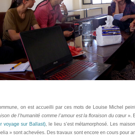
Commune, on est accueilli par ces mots de Louise Michel pein
oraison de l’humanité comme l’amour est la floraison du cœur
». E
r voyage sur Ballast)
, le lieu s’est métamorphosé. Les maison
melia » sont achevées. Des travaux sont encore en cours pour am